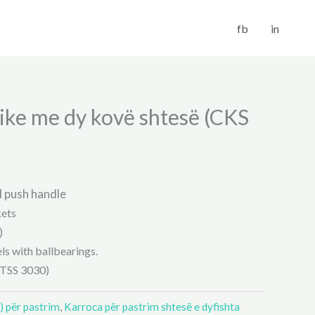
fb
in
tike me dy kovë shtesë (CKS
 push handle
kets
)
s with ballbearings.
(TSS 3030)
) për pastrim
,
Karroca për pastrim shtesë e dyfishta