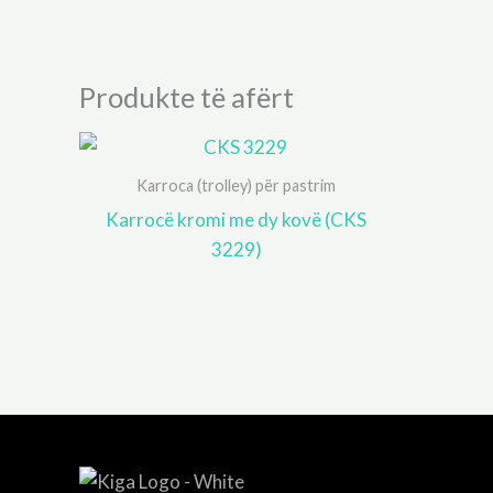
Produkte të afërt
Karroca (trolley) për pastrim
Karrocë kromi me dy kovë (CKS
3229)